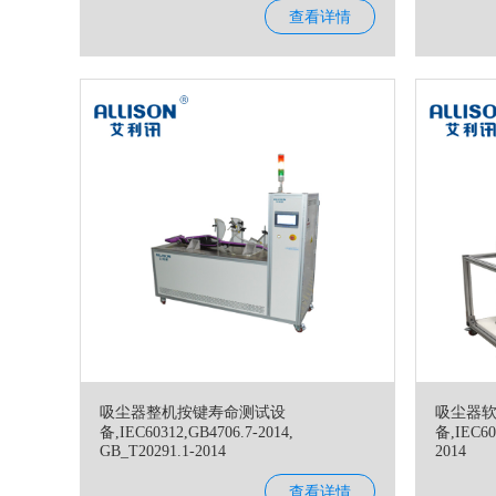
查看详情
吸尘器整机按键寿命测试设
吸尘器
备,IEC60312,GB4706.7-2014,
备,IEC60
GB_T20291.1-2014
2014
查看详情