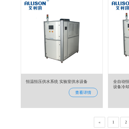
恒温恒压供水系统 实验室供水设备
全自动恒
设备冷
查看详情
«
1
2