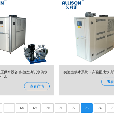
压供水设备 实验室测试水供水
实验室供水系统（实验配比水测
却供水
查看
查看详情
...
68
69
70
71
72
73
74
7