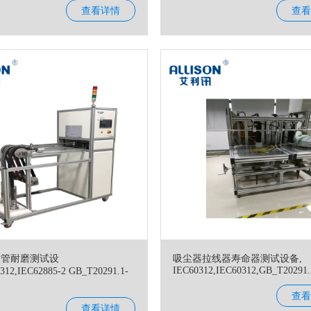
查看详情
查看
软管耐磨测试设
吸尘器拉线器寿命器测试设备,
IEC60312,IEC60312,GB_T20291.
312,IEC62885-2 GB_T20291.1-
查看
查看详情