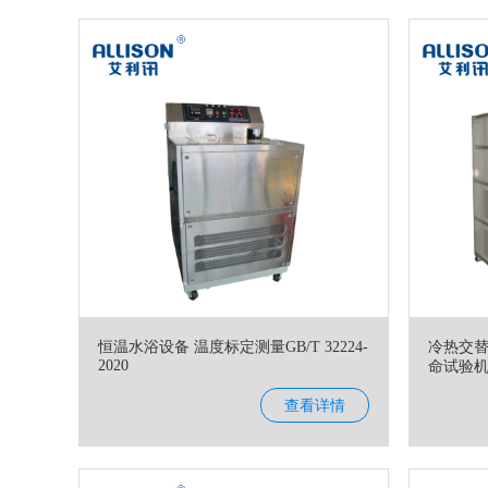
恒温水浴设备 温度标定测量GB/T 32224-
冷热交替
2020
命试验机
查看详情