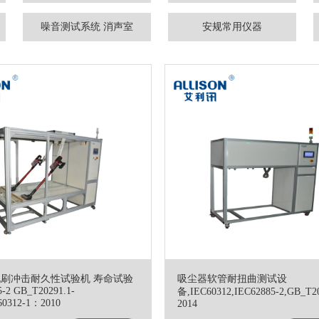
噪音测试系统 消声室
安规常用仪器
刷冲击耐久性试验机 寿命试验
吸尘器软管耐扭曲测试设
5-2 GB_T20291.1-
备,IEC60312,IEC62885-2,GB_T20
60312-1：2010
2014