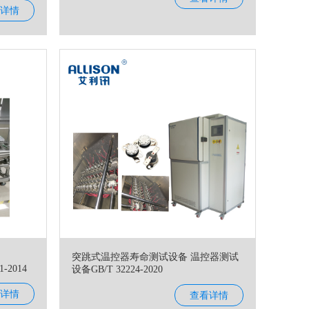
详情
突跳式温控器寿命测试设备 温控器测试
1-2014
设备GB/T 32224-2020
详情
查看详情