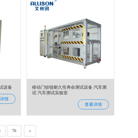
试设备
移动门铰链耐久性寿命测试设备 汽车测
试 汽车测试实验室
详情
查看详情
5
76
»