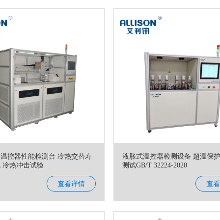
温控器性能检测台 冷热交替寿
液胀式温控器检测设备 超温保
 冷热冲击试验
测试GB/T 32224-2020
查看详情
查看