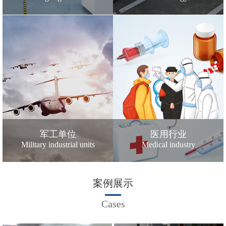
军工单位
医用行业
Military industrial units
Medical industry
案例展示
Cases