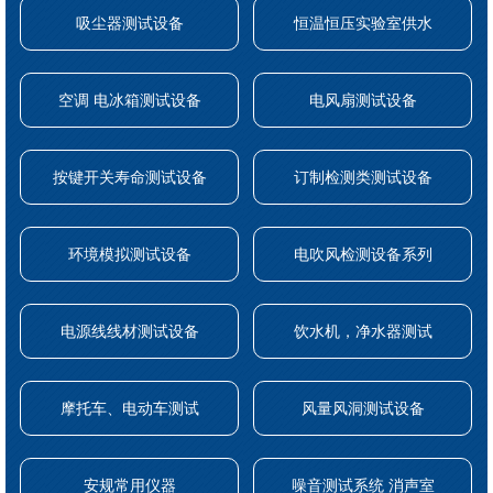
吸尘器测试设备
恒温恒压实验室供水
空调 电冰箱测试设备
电风扇测试设备
按键开关寿命测试设备
订制检测类测试设备
环境模拟测试设备
电吹风检测设备系列
电源线线材测试设备
饮水机，净水器测试
摩托车、电动车测试
风量风洞测试设备
安规常用仪器
噪音测试系统 消声室