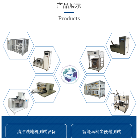
产品展示
Products
清洁洗地机测试设备
智能马桶坐便器测试