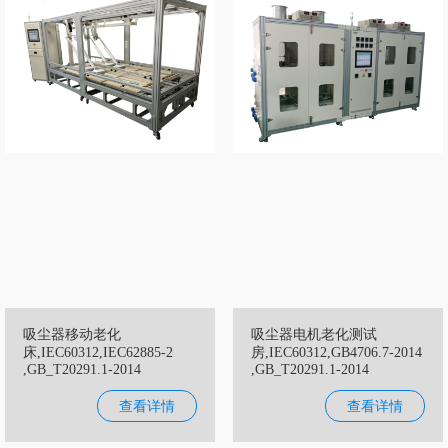
吸尘器移动老化
吸尘器电机老化测试
床,IEC60312,IEC62885-2
房,IEC60312,GB4706.7-2014
,GB_T20291.1-2014
,GB_T20291.1-2014
查看详情
查看详情