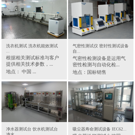
洗衣机测试 洗衣机能效测试
气密性测试仪 密封性测试设备
...
自...
根据相关测试标准与客户
气密性检测设备是运用气
提供相关技术参数，...
密性检测与自动化检...
地点： 中国 ...
地点：国标销售
净水器测试台 饮水机测试台
吸尘器寿命测试设备 IEC62...
净水...