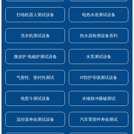
扫地机器人测试设备
电热水壶测试设备
洗衣机测试设备
热水器检测设备系列
微波炉 电磁炉测试设备
水泵测试设备
气密性、密封性测试
IP防护等级测试设备
电熨斗测试设备
水锤脉冲爆破测试
温控器寿命测试设备
汽车零部件寿命测试