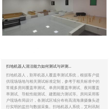
扫地机器人清洁能力如何测试与评测...
扫地机器人，割草机器人覆盖率测试系统，根据客户提
供现场场地与相关测试标准定制，参考于相关标准中的
常规多房间覆盖率测试、单房间覆盖率测试、夜间覆盖
率测试、导航性能测试、建图能力测试等。房间采用客
户现场布局设计，各测试区域分布有高清海康摄像头进
行实明的监控与数据采集。扫地机器人系统，艾利讯制