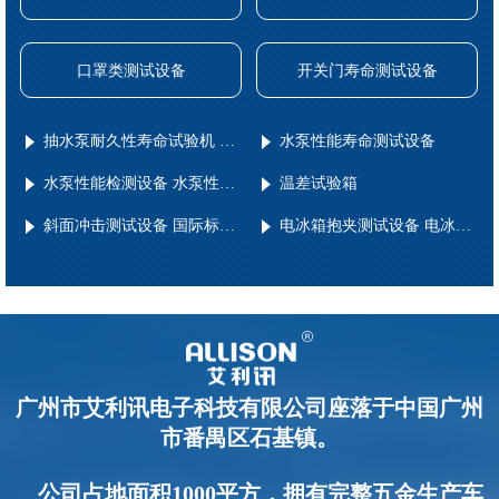
口罩类测试设备
开关门寿命测试设备
抽水泵耐久性寿命试验机 水
水泵性能寿命测试设备
泵老化测试架 自吸水泵测试设
备
水泵性能检测设备 水泵性能
温差试验箱
测试设备 水泵寿命试验机
斜面冲击测试设备 国际标准
电冰箱抱夹测试设备 电冰箱
ISO2244-2001
包装试验机
广州市艾利讯电子科技有限公司座落于中国广州
市番禺区石基镇。
公司占地面积1000平方，拥有完整五金生产车