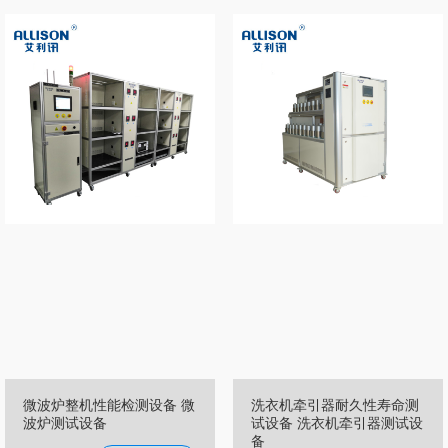
微波炉整机性能检测设备 微
洗衣机牵引器耐久性寿命测
波炉测试设备
试设备 洗衣机牵引器测试设
备