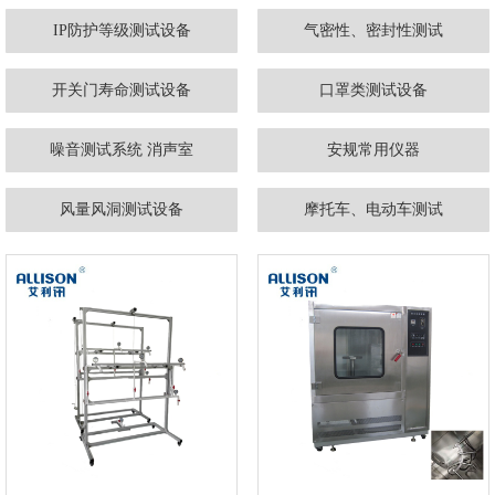
IP防护等级测试设备
气密性、密封性测试
开关门寿命测试设备
口罩类测试设备
噪音测试系统 消声室
安规常用仪器
风量风洞测试设备
摩托车、电动车测试