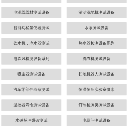
电源线线材测试设备
清洁洗地机测试设备
智能马桶坐便器测试
水泵测试设备
饮水机，净水器测试
热水器检测设备系列
电吹风检测设备系列
洗衣机测试设备
吸尘器测试设备
扫地机器人测试设备
汽车零部件寿命测试
恒温恒压实验室供水
温控器寿命测试设备
订制检测类测试设备
水锤脉冲爆破测试
电熨斗测试设备