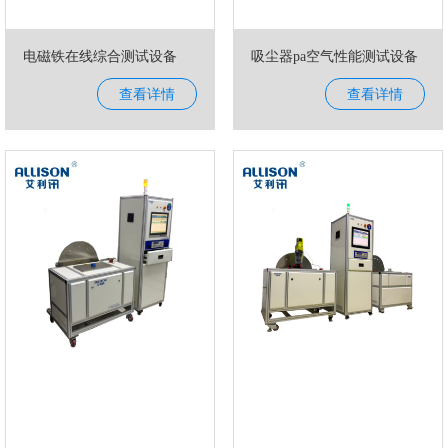
电磁铁在线综合测试设备
吸尘器pa空气性能测试设备
查看详情
查看详情