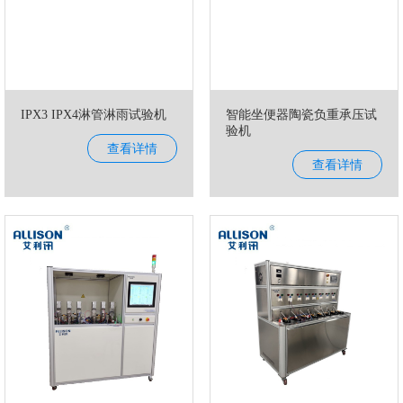
IPX3 IPX4淋管淋雨试验机
智能坐便器陶瓷负重承压试
验机
查看详情
查看详情