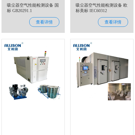
吸尘器空气性能检测设备 国
吸尘器空气性能检测设备 欧
标 GB20291.1
标美标 IEC60312
查看详情
查看详情