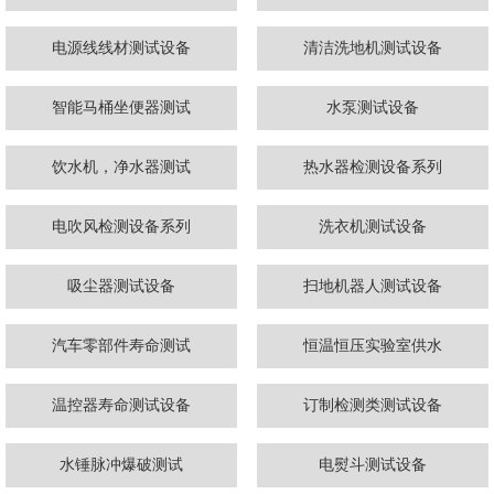
电源线线材测试设备
清洁洗地机测试设备
智能马桶坐便器测试
水泵测试设备
饮水机，净水器测试
热水器检测设备系列
电吹风检测设备系列
洗衣机测试设备
吸尘器测试设备
扫地机器人测试设备
汽车零部件寿命测试
恒温恒压实验室供水
温控器寿命测试设备
订制检测类测试设备
水锤脉冲爆破测试
电熨斗测试设备