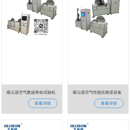
吸尘器空气数据寿命试验机
吸尘器空气性能实验室设备
查看详情
查看详情