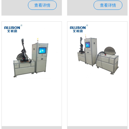
查看详情
查看详情